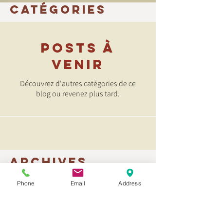
Catégories
Posts à
venir
Découvrez d'autres catégories de ce
blog ou revenez plus tard.
Archives
Tous les posts
(0)
0 post
Phone
Email
Address
ARTICLES
(0)
0 post
LES ACTUS
(0)
0 post
SURFER SUR LA TENDANCE
(0)
0 post
NOS PUBLICATIONS
(0)
0 post