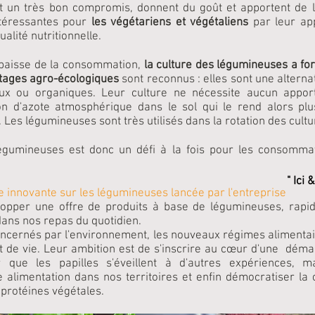
 un très bon compromis, donnent du goût et apportent de l
ntéressantes pour
les végétariens et végétaliens
par leur ap
ualité nutritionnelle.
a baisse de la consommation,
la culture des légumineuses a fo
tages agro-écologiques
sont reconnus : elles sont une alternati
aux ou organiques. Leur culture ne nécessite aucun apport
ion d'azote atmosphérique dans le sol qui le rend alors plus
. Les légumineuses sont très utilisés dans la rotation des cultu
égumineuses est donc un défi à la fois pour les consomma
" Ici 
e innovante sur les légumineuses lancée par l'entreprise
opper une offre de produits à base de légumineuses, rapid
 dans nos repas du quotidien.
ncernés par l'environnement, les nouveaux régimes alimentair
de vie. Leur ambition est de s'inscrire au cœur d'une déma
 que les papilles s'éveillent à d'autres expériences, m
 alimentation dans nos territoires et enfin démocratiser l
 protéines végétales.