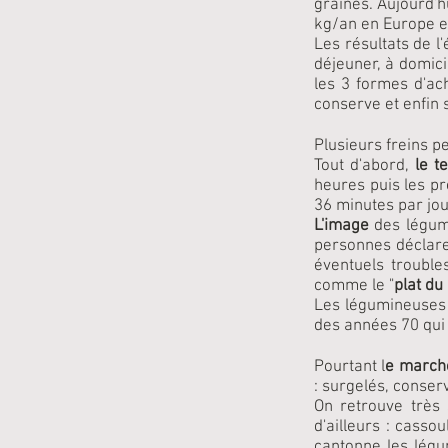
graines. Aujourd'
kg/an en Europe e
Les résultats de 
déjeuner, à domic
les 3 formes d'ach
conserve et enfin 
Plusieurs freins p
Tout d'abord,
le t
heures puis les p
36 minutes par jou
L'image
des légu
personnes déclare
éventuels trouble
comme le "
plat du
Les légumineuses 
des années 70 qui 
Pourtant l
e marché
: surgelés, conserv
On retrouve très
d'ailleurs : cassou
cantonne les lég