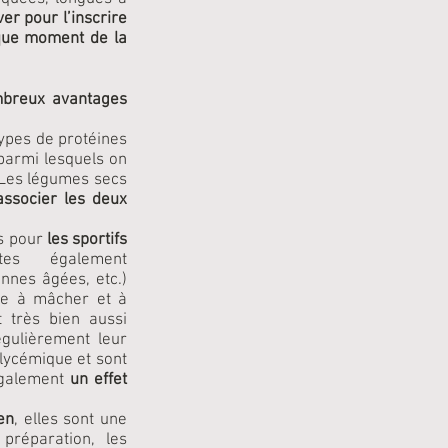
ver pour l’inscrire
ue moment de la
mbreux avantages
ypes de protéines
 parmi lesquels on
. Les légumes secs
associer les deux
es pour
les sportifs
tes également
onnes âgées, etc.)
ile à mâcher et à
 très bien aussi
régulièrement leur
glycémique et sont
 également
un effet
en
, elles sont une
préparation, les