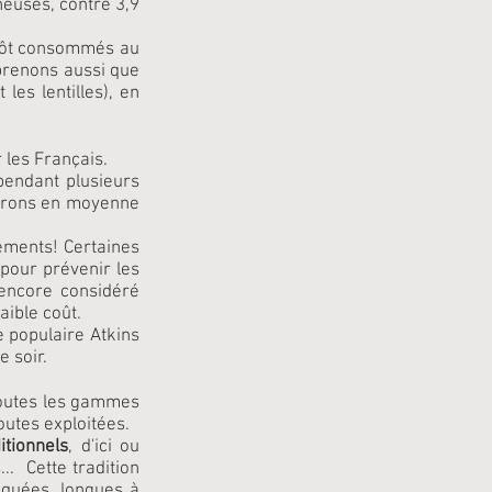
euses, contre 3,9
utôt consommés au
prenons aussi que
les lentilles), en
 les Français.
pendant plusieurs
sacrons en moyenne
nements! Certaines
pour prévenir les
 encore considéré
aible coût.
 populaire Atkins
e soir.
 toutes les gammes
 toutes exploitées.
itionnels
, d'ici ou
...
Cette tradition
quées, longues à