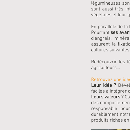
légumineuses sont
sont aussi très i
végétales et leur q
En parallèle de l
Pourtant
ses avan
d'engrais, minér
assurent la fixat
cultures suivantes
Redécouvrir les l
agriculteurs…
Retrouvez une idé
Leur idée ?
Dével
faciles à intégrer
Leurs valeurs ?
Co
des comportement 
responsable pour
durablement notre
produits riches en