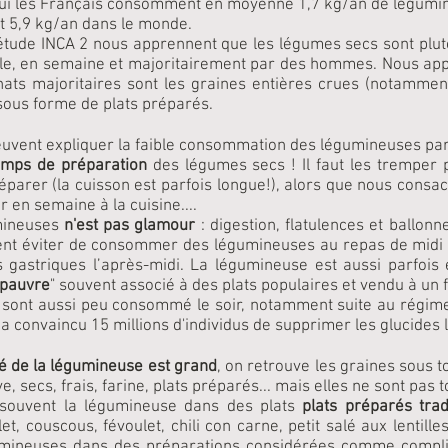
hui les Français consomment en moyenne 1,7 kg/an de légumin
t 5,9 kg/an dans le monde.
l'étude INCA 2 nous apprennent que les légumes secs sont pl
ile, en semaine et majoritairement par des hommes. Nous ap
ats majoritaires sont les g
raines entières crues
(notamment 
sous forme de plats préparés.
euvent expliquer la faible consommation des légumineuses par
emps de préparation
des légumes secs ! Il faut les tremper 
réparer (la cuisson est parfois longue!), alors que nous con
r en semaine à la cuisine....
mineuses
n'est pas glamour
: digestion, flatulences et ballon
nt éviter de consommer des légumineuses au repas de midi 
s gastriques l’après-midi. La légumineuse est aussi parfois
 pauvre
" souvent associé à des plats populaires et vendu à un f
sont aussi peu consommé le soir, notamment suite au régime
a convaincu 15 millions d'individus de supprimer les glucides l
 de la légumineuse est grand
, on retrouve les graines sous
e, secs, frais, farine, plats préparés... mais elles ne sont pas
 souvent la légumineuse dans des plats
plats préparés trad
let, couscous, févoulet, chili con carne, petit salé aux lentilles
umineuses dans des préparations considérées comme compli