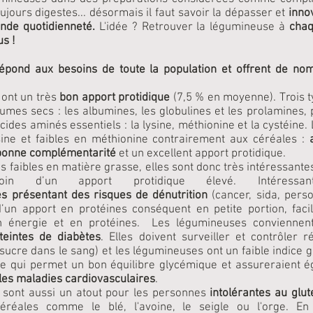
ujours digestes... désormais il faut savoir la dépasser et
inno
ande quotidienneté.
L'idée ?
Retrouver la légumineuse à
chaq
us !
épond aux besoins de toute la population et offrent de no
ont un très
bon apport protidique
(7,5 % en moyenne). Trois t
umes secs : les albumines, les globulines et les prolamines,
cides aminés essentiels : la lysine, méthionine et la cystéine
sine et faibles en méthionine contrairement aux céréales :
bonne complémentarité
et un excellent apport protidique.
s faibles en matière grasse, elles sont donc très intéressant
in d’un apport protidique élevé. Intéressan
s présentant des risques de dénutrition
(cancer, sida, pers
d’un apport en protéines conséquent en petite portion, fac
en énergie et en protéines. Les légumineuses conviennent
teintes de diabètes
. Elles doivent surveiller et contrôler 
sucre dans le sang) et les légumineuses ont un faible indice 
 ce qui permet un bon équilibre glycémique et assureraient
les maladies cardiovasculaires
.
 sont aussi un atout pour les personnes
intolérantes au glut
céréales comme le blé, l'avoine, le seigle ou l'orge. En 