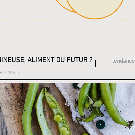
SALI
Missions
ACTIVITES
LES O
INEUSE, ALIMENT DU FUTUR ?
tendance
6 / CISALI