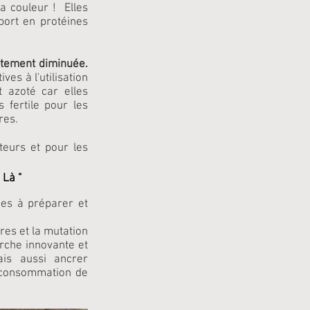
a couleur ! Elles
port en protéines
rtement diminuée.
ves à l'utilisation
 azoté car elles
 fertile pour les
res.
teurs et pour les
& Là "
es à préparer et
es et la mutation
rche innovante et
ais aussi ancrer
a consommation de